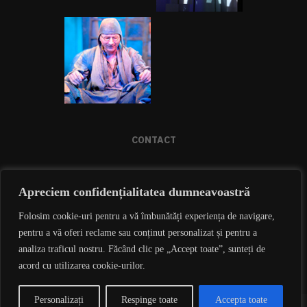
CONTACT
Apreciem confidențialitatea dumneavoastră
021.212.12.99 / 0726 733 002
OFFICE@CULTECH.RO
Folosim cookie-uri pentru a vă îmbunătăți experiența de navigare,
STR. LUCREȚIU PĂTRĂȘCANU NR. 16, SECTOR 3,
pentru a vă oferi reclame sau conținut personalizat și pentru a
BUCUREȘTI
analiza traficul nostru. Făcând clic pe „Accept toate”, sunteți de
acord cu utilizarea cookie-urilor.
Personalizați
Respinge toate
Accepta toate