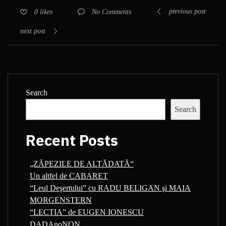
previous post
No Comments
0
likes
next post
Search
Search
Recent Posts
„ZĂPEZILE DE ALTĂDATĂ“
Un altfel de CABARET
“Leul Deşertului” cu RADU BELIGAN şi MAIA
MORGENSTERN
“LECTIA” de EUGEN IONESCU
DADAnoNON