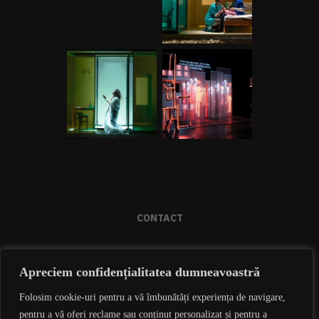
CONTACT
Apreciem confidențialitatea dumneavoastră
021.212.12.99 / 0726 733 002
OFFICE@CULTECH.RO
Folosim cookie-uri pentru a vă îmbunătăți experiența de navigare,
STR. LUCREȚIU PĂTRĂȘCANU NR. 16, SECTOR 3,
pentru a vă oferi reclame sau conținut personalizat și pentru a